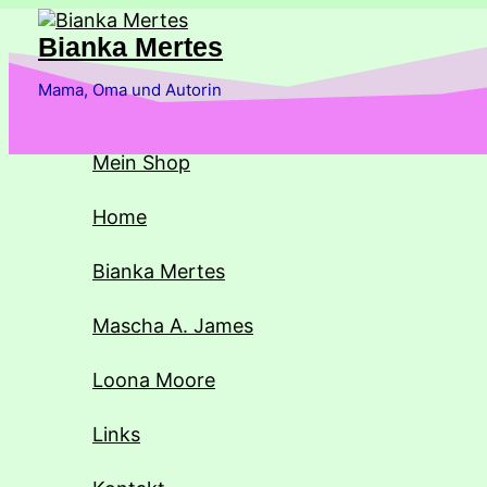
Zum
Inhalt
Bianka Mertes
springen
Mama, Oma und Autorin
Mein Shop
Home
Bianka Mertes
Mascha A. James
Loona Moore
Links