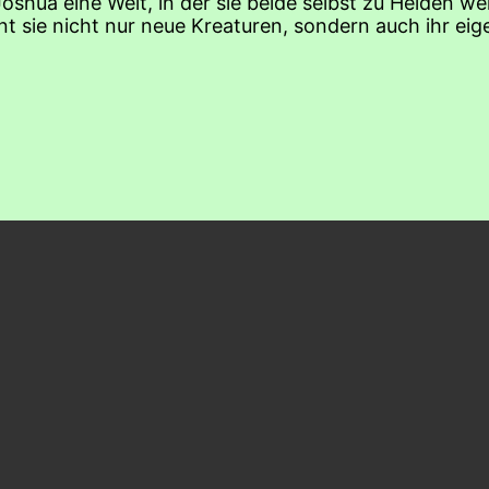
Joshua eine Welt, in der sie beide selbst zu Helden 
t sie nicht nur neue Kreaturen, sondern auch ihr ei